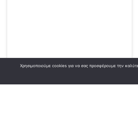
04
ΜΆΙ 2026
Χρησιμοποιούμε cookies για να σας προσφέρουμε την καλύτερ
CheeseBar | C&B Brand
Identity & Staff Apparel
Design