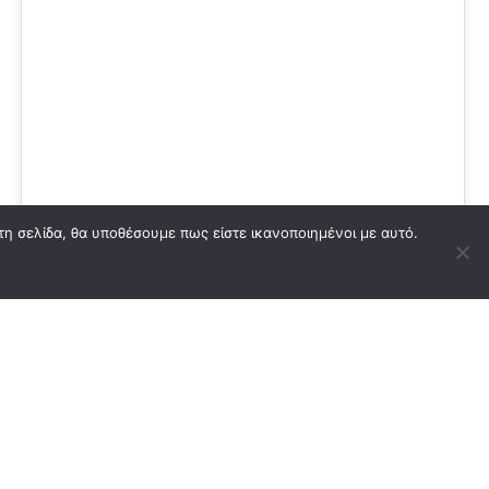
05
ΙΟΎΛ 2023
τη σελίδα, θα υποθέσουμε πως είστε ικανοποιημένοι με αυτό.
Galaxy Cruises | Luxury
Yachting Brand Identity &
Print Design