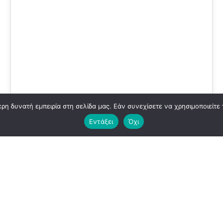
06
ΙΟΎΛ 2023
η δυνατή εμπειρία στη σελίδα μας. Εάν συνεχίσετε να χρησιμοποιείτε 
Εντάξει
Όχι
“ΑΘΛ” CLOTHING BRAND