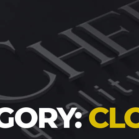
GORY:
CL